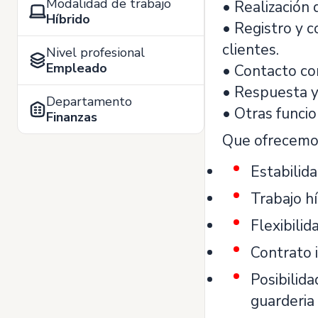
Modalidad de trabajo
• Realización 
Híbrido
• Registro y c
clientes.
Nivel profesional
Empleado
• Contacto con
• Respuesta y 
Departamento
• Otras funcio
Finanzas
Que ofrecemo
Estabilid
Trabajo h
Flexibilid
Contrato i
Posibilida
guarderia