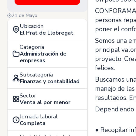
CONFORAMA es 
21 de Mayo
personas repar
Ubicación
poner el conf
El Prat de Llobregat
Somos una emp
Categoría
principal valo
Administración de
proyecto. Cre
empresas
felices.
Subcategoría
Buscamos una 
Finanzas y contabilidad
manejo de las 
Sector
resultados. E
Venta al por menor
Dependiendo d
Jornada laboral
Completa
• Recopilar in