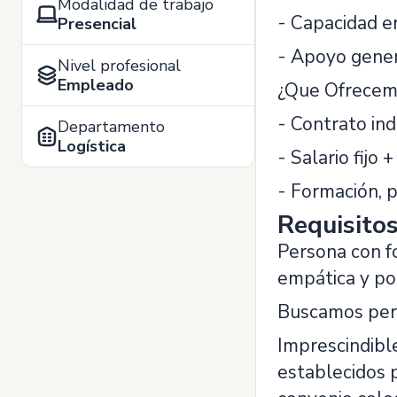
Modalidad de trabajo
- Capacidad e
Presencial
- Apoyo gener
Nivel profesional
Empleado
¿Que Ofrecem
- Contrato ind
Departamento
Logística
- Salario fijo
- Formación, 
Requisito
Persona con fo
empática y pos
Buscamos pers
Imprescindible
establecidos 