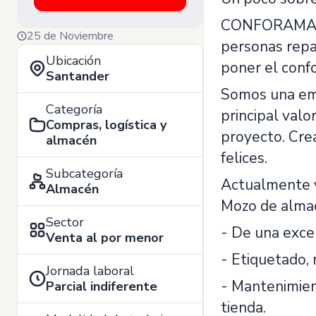
CONFORAMA es 
25 de Noviembre
personas repar
Ubicación
poner el conf
Santander
Somos una emp
Categoría
principal valo
Compras, logística y
proyecto. Cre
almacén
felices.
Subcategoría
Actualmente 
Almacén
Mozo de almac
Sector
- De una excel
Venta al por menor
- Etiquetado,
Jornada laboral
- Mantenimien
Parcial indiferente
tienda.