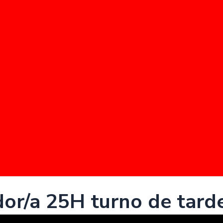
or/a 25H turno de tard