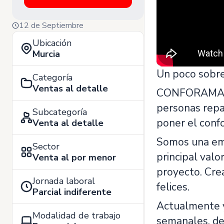
12 de Septiembre
Ubicación
Murcia
Un poco sobr
Categoría
Ventas al detalle
CONFORAMA es 
personas repar
Subcategoría
poner el conf
Venta al detalle
Somos una emp
Sector
principal valo
Venta al por menor
proyecto. Cre
Jornada laboral
felices.
Parcial indiferente
Actualmente y
Modalidad de trabajo
semanales, de