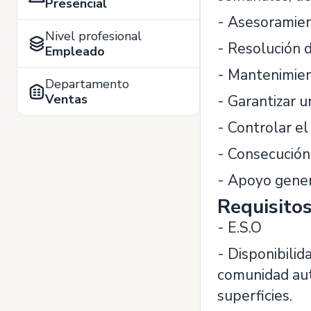
Presencial
- Asesoramient
Nivel profesional
- Resolución d
Empleado
- Mantenimien
Departamento
Ventas
- Garantizar u
- Controlar el
- Consecución
- Apoyo genera
Requisito
- E.S.O
- Disponibilid
comunidad aut
superficies.