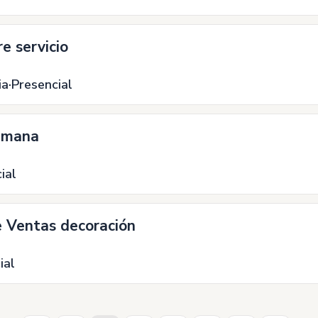
re servicio
ia
Presencial
Semana
ial
e Ventas decoración
ial