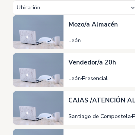
Ubicación
Mozo/a Almacén
León
Vendedor/a 20h
León
Presencial
CAJAS /ATENCIÓN A
Santiago de Compostela
P